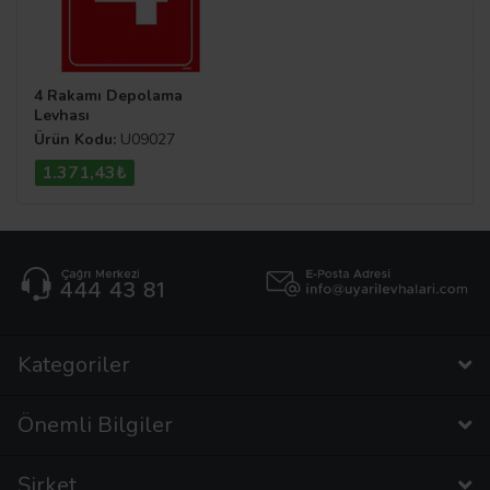
4 Rakamı Depolama
Levhası
Ürün Kodu:
U09027
1.371,43₺
Kategoriler
Önemli Bilgiler
Şirket