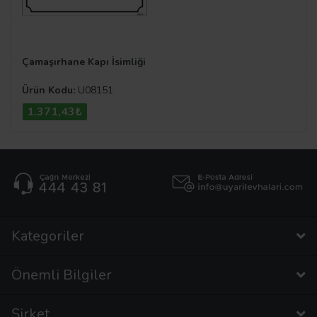
Çamaşırhane Kapı İsimliği
Ürün Kodu:
U08151
1.371,43₺
Kategoriler
Önemli Bilgiler
Şirket