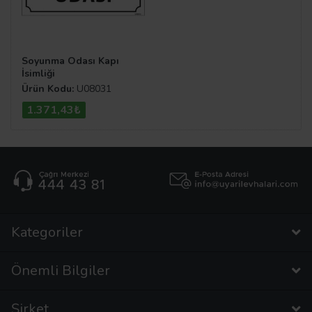
Soyunma Odası Kapı
İsimliği
Ürün Kodu:
U08031
1.371,43₺
Kategoriler
Önemli Bilgiler
Şirket