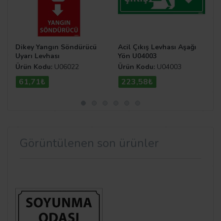
Dikey Yangın Söndürücü
Acil Çıkış Levhası Aşağı
Uyarı Levhası
Yön U04003
Ürün Kodu:
U06022
Ürün Kodu:
U04003
61,71₺
223,58₺
Görüntülenen son ürünler