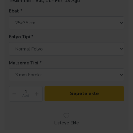
Teslim Tarihi:
Sal, 11
-
Per, 13 Ağu
Ebat
Folyo Tipi
Malzeme Tipi
Sepete ekle
Adet
Listeye Ekle