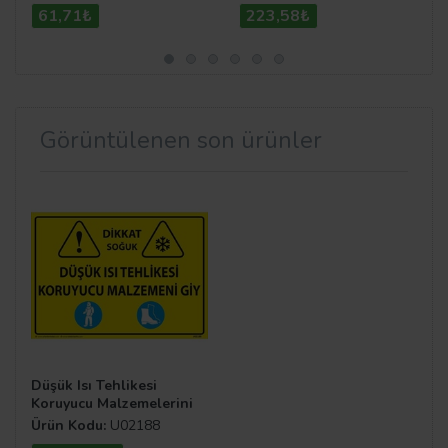
61,71₺
223,58₺
Görüntülenen son ürünler
Düşük Isı Tehlikesi
Koruyucu Malzemelerini
Giy Uyarı Levhası
Ürün Kodu:
U02188