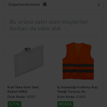
Değerlendirmeler
0
Bu ürünü satın alan müşteriler
bunları da satın aldı
Kraf Yaka Kartı Sert
İş Güvenliği Fosforlu İkaz
Kokart 505G
Yeleği Turuncu XL -
Turuncu
Ürün Kodu:
10557
Ürün Kodu:
42430
3,77₺
89,63₺