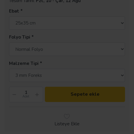
Teslim Tarihi:
Pzt, 10
-
Çar, 12 Ağu
Ebat
Folyo Tipi
Malzeme Tipi
Sepete ekle
Adet
Listeye Ekle