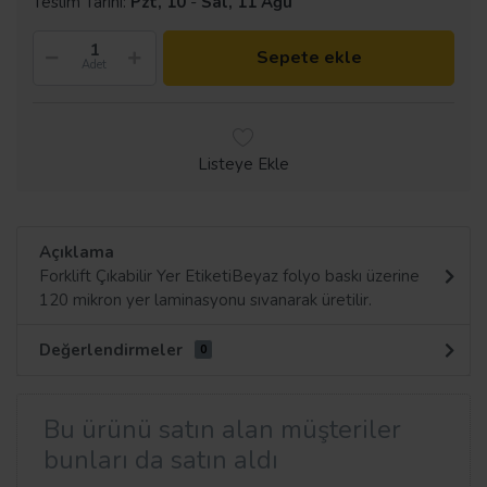
Teslim Tarihi:
Pzt, 10
-
Sal, 11 Ağu
Sepete ekle
Adet
Listeye Ekle
Açıklama
Forklift Çıkabilir Yer EtiketiBeyaz folyo baskı üzerine
120 mikron yer laminasyonu sıvanarak üretilir.
Değerlendirmeler
0
Bu ürünü satın alan müşteriler
bunları da satın aldı