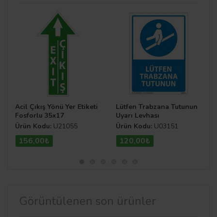
Acil Çıkış Yönü Yer Etiketi
Lütfen Trabzana Tutunun
Fosforlu 35x17
Uyarı Levhası
Ürün Kodu:
U21055
Ürün Kodu:
U03151
156,00₺
120,00₺
Görüntülenen son ürünler