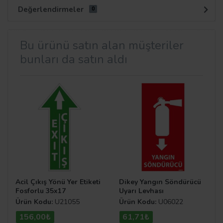
Değerlendirmeler
0
Bu ürünü satın alan müşteriler
bunları da satın aldı
Acil Çıkış Yönü Yer Etiketi
Dikey Yangın Söndürücü
Fosforlu 35x17
Uyarı Levhası
Ürün Kodu:
U21055
Ürün Kodu:
U06022
156,00₺
61,71₺