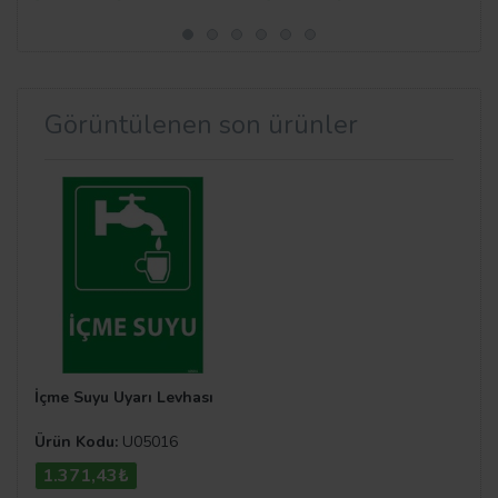
Görüntülenen son ürünler
İçme Suyu Uyarı Levhası
Ürün Kodu:
U05016
1.371,43₺