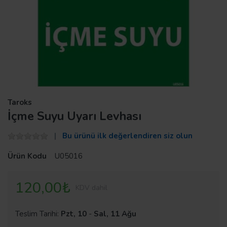
Taroks
İçme Suyu Uyarı Levhası
Bu ürünü ilk değerlendiren siz olun
Ürün Kodu
U05016
120,00₺
KDV dahil
Teslim Tarihi:
Pzt, 10
-
Sal, 11 Ağu