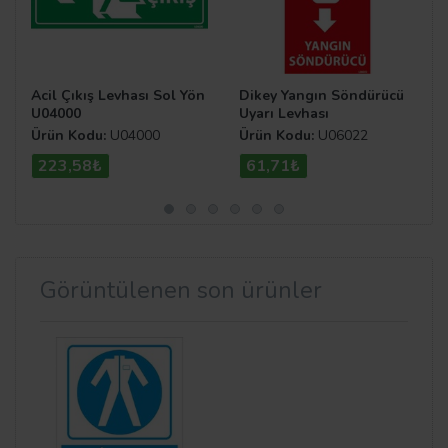
Acil Çıkış Levhası Sol Yön
Dikey Yangın Söndürücü
U04000
Uyarı Levhası
Ürün Kodu:
U04000
Ürün Kodu:
U06022
223,58₺
61,71₺
Görüntülenen son ürünler