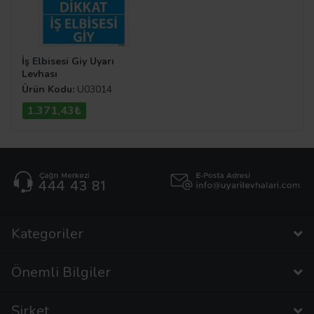
İş Elbisesi Giy Uyarı
Levhası
Ürün Kodu:
U03014
1.371,43₺
Kategoriler
Önemli Bilgiler
Şirket