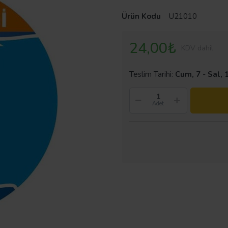
Ürün Kodu
U21010
24,00₺
KDV dahil
Teslim Tarihi:
Cum, 7
-
Sal, 
Adet