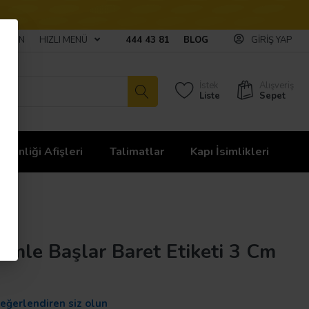
ULAŞIN
HIZLI MENÜ
444 43 81
BLOG
GIRIŞ YAP
İstek
Alışveriş
Liste
Sepet
üvenliği Afişleri
Talimatlar
Kapı İsimlikleri
nimle Başlar Baret Etiketi 3 Cm
değerlendiren siz olun