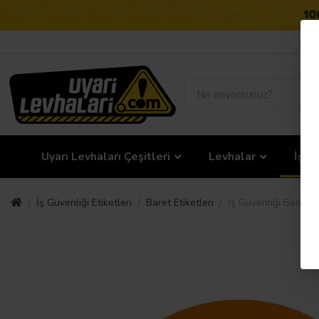
Uyarı Levhaları Çeşitleri
Levhalar
İş G
İş Güvenliği Etiketleri
Baret Etiketleri
İş Güvenliği Beniml