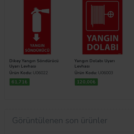
Dikey Yangın Söndürücü
Yangın Dolabı Uyarı
Uyarı Levhası
Levhası
Ürün Kodu:
U06022
Ürün Kodu:
U06003
61,71₺
120,00₺
Görüntülenen son ürünler