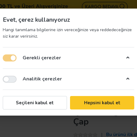
BIZE 
Evet, çerez kullanıyoruz
Hangi tanımlama bilgilerine izin vereceğinize veya reddedeceğinize
siz karar verirsiniz.
Gerekli çerezler
üvenliği Etiketleri
İş Güvenliği Ekipmanları
İş G
Analitik çerezler
e Başlar Baret Etiketi 3 Cm Çap
Taroks
Seçileni kabul et
Hepsini kabul et
İş Güvenliği Be
Çap
Bu ürünü ilk 