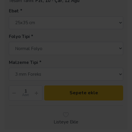
Teslim Tarihi:
Pzt, 10
-
Çar, 12 Ağu
Ebat
Folyo Tipi
Malzeme Tipi
Sepete ekle
Adet
Listeye Ekle