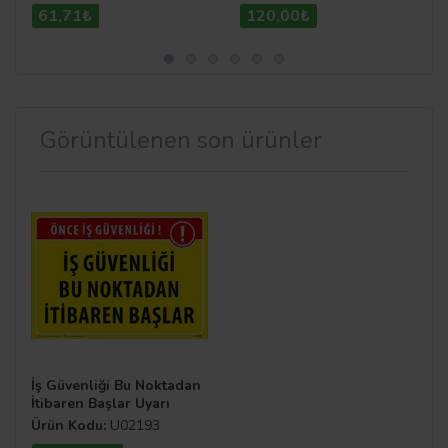
61,71₺
120,00₺
Görüntülenen son ürünler
İş Güvenliği Bu Noktadan
İtibaren Başlar Uyarı
Levhası
Ürün Kodu:
U02193