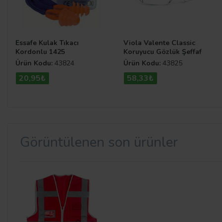
Essafe Kulak Tıkacı
Viola Valente Classic
Kordonlu 1425
Koruyucu Gözlük Şeffaf
Ürün Kodu:
43824
Ürün Kodu:
43825
20,95₺
58,33₺
Görüntülenen son ürünler