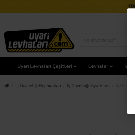
Uyarı Levhaları Çeşitleri
Levhalar
İş G
İş Güvenliği Ekipmanları
İş Güvenliği Kıyafetleri
İş Güvenli