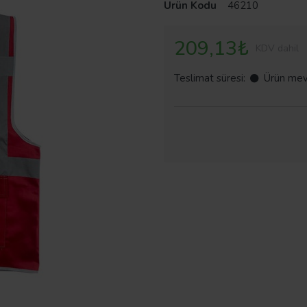
Ürün Kodu
46210
209,13₺
KDV dahil
Teslimat süresi:
Ürün mev