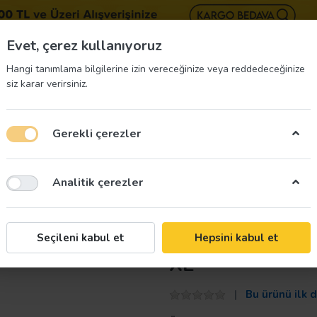
BIZE 
Evet, çerez kullanıyoruz
Hangi tanımlama bilgilerine izin vereceğinize veya reddedeceğinize
siz karar verirsiniz.
Gerekli çerezler
üvenliği Etiketleri
İş Güvenliği Ekipmanları
İş G
Analitik çerezler
ği Fosforlu Yelek Mühendis Tipi Kırmızı XL
İş Güvenliği Fo
Seçileni kabul et
Hepsini kabul et
XL
Bu ürünü ilk 