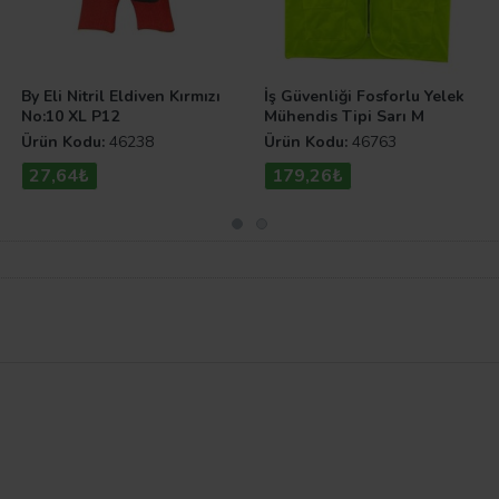
By Eli Nitril Eldiven Kırmızı
İş Güvenliği Fosforlu Yelek
No:10 XL P12
Mühendis Tipi Sarı M
Ürün Kodu:
46238
Ürün Kodu:
46763
27,64₺
179,26₺