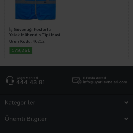
İş Güvenliği Fosforlu
Yelek Mühendis Tipi Mavi
XL
Ürün Kodu:
46212
179,26₺
Kategoriler
Önemli Bilgiler