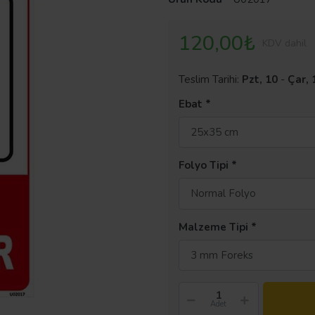
120,00₺
KDV dahil
Teslim Tarihi:
Pzt, 10
-
Çar, 
Ebat
25x35 cm
Folyo Tipi
Normal Folyo
Malzeme Tipi
3 mm Foreks
Adet