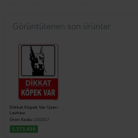
Görüntülenen son ürünler
Dikkat Köpek Var Uyarı
Levhası
Ürün Kodu:
U02017
1.371,43₺