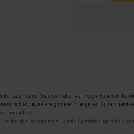
elere karşı korur, önceden haber verir veya daha tehlike o
karşı evi korur, evlere girmelerini engeller. Bu tarz tehli
sı
’’
asılmalıdır.
nklerden olan kırmızı renkli zemin üzerindeki görsel ile ze
eknolojiye sahip üretim tesislerinde üretilen
uyarı levhası