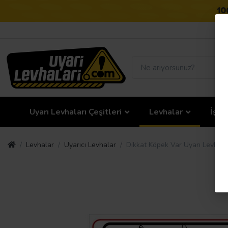
Uyarı Levhaları Çeşitleri
Levhalar
İş G
Levhalar
Uyarıcı Levhalar
Dikkat Köpek Var Uyarı Levhası