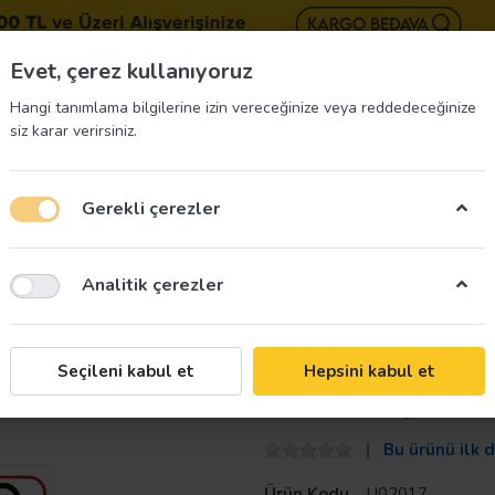
BIZE 
Evet, çerez kullanıyoruz
Hangi tanımlama bilgilerine izin vereceğinize veya reddedeceğinize
siz karar verirsiniz.
Gerekli çerezler
üvenliği Etiketleri
İş Güvenliği Ekipmanları
İş G
Analitik çerezler
Taroks
Seçileni kabul et
Hepsini kabul et
Dikkat Köpek Va
Bu ürünü ilk 
Ürün Kodu
U02017