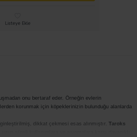
Listeye Ekle
luşmadan onu bertaraf eder. Örneğin evlerin
kelerden korunmak için köpeklerinizin bulunduğu alanlarda
nginleştirilmiş, dikkat çekmesi esas alınmıştır.
Taroks
, uzun süreli kullanımlara ve aşınmalara karşı dayanıklı