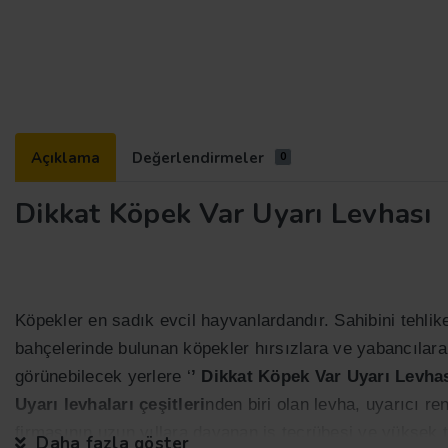
Açıklama
Değerlendirmeler
0
Dikkat Köpek Var Uyarı Levhası
Köpekler en sadık evcil hayvanlardandır. Sahibini tehlik
bahçelerinde bulunan köpekler hırsızlara ve yabancılara 
görünebilecek yerlere ‘
’
Dikkat Köpek Var Uyarı Levha
Uyarı levhaları
çeşitleri
nden biri olan levha, uyarıcı re
firmasının uzun yıllara dayanan iş tecrübesi ve yüksek t
Daha fazla göster