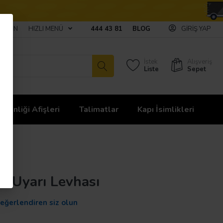
ULAŞIN
HIZLI MENÜ
444 43 81
BLOG
GIRIŞ YAP
İstek
Alışveriş
Liste
Sepet
üvenliği Afişleri
Talimatlar
Kapı İsimlikleri
r Uyarı Levhası
değerlendiren siz olun