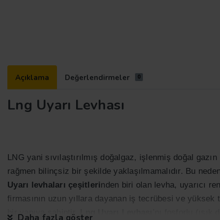
Açıklama
Değerlendirmeler
0
Lng Uyarı Levhası
LNG yani sıvılaştırılmış doğalgaz, işlenmiş doğal gazın i
rağmen bilinçsiz bir şekilde yaklaşılmamalıdır. Bu nede
Uyarı levhaları
çeşitleri
nden biri olan levha, uyarıcı re
firmasının uzun yıllara dayanan iş tecrübesi ve yüksek t
bir yapıya sahiptir.
Lng Uyarı Levhası
’nı fosforlu (ışık
Daha fazla göster