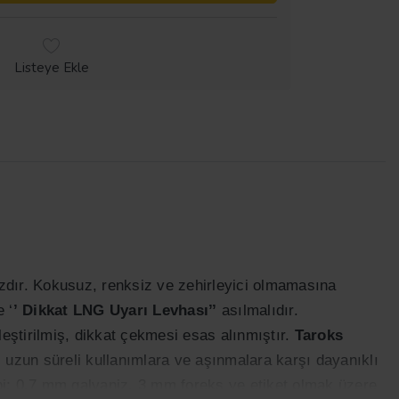
Listeye Ekle
gazdır. Kokusuz, renksiz ve zehirleyici olmamasına
 ‘
’
Dikkat LNG Uyarı Levhası
’’
asılmalıdır.
nleştirilmiş, dikkat çekmesi esas alınmıştır.
Taroks
, uzun süreli kullanımlara ve aşınmalara karşı dayanıklı
 tipi; 0.7 mm galvaniz, 3 mm foreks ve etiket olmak üzere