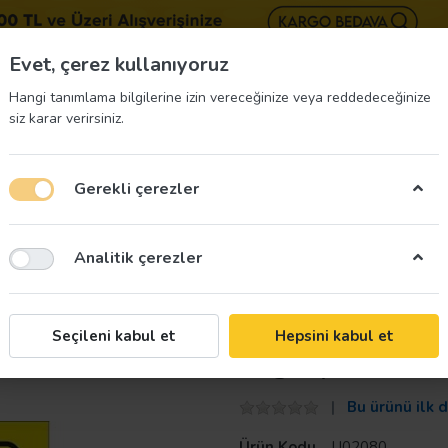
BIZE 
Evet, çerez kullanıyoruz
Hangi tanımlama bilgilerine izin vereceğinize veya reddedeceğinize
siz karar verirsiniz.
Gerekli çerezler
üvenliği Etiketleri
İş Güvenliği Ekipmanları
İş G
Analitik çerezler
Taroks
Seçileni kabul et
Hepsini kabul et
Lng Uyarı Levha
Bu ürünü ilk 
Ürün Kodu
U02080