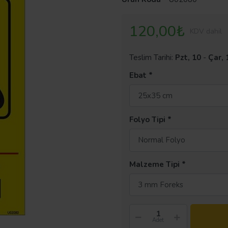
120,00₺
KDV dahil
Teslim Tarihi:
Pzt, 10
-
Çar, 
Ebat
25x35 cm
Folyo Tipi
Normal Folyo
Malzeme Tipi
3 mm Foreks
Adet