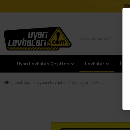
Uyarı Levhaları Çeşitleri
Levhalar
İş G
Levhalar
Uyarıcı Levhalar
Lng Uyarı Levhası