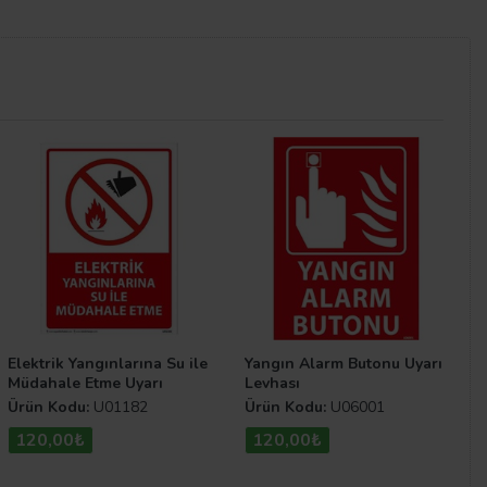
lirsiniz. Üstelik dilediğiniz yüzeye monte edilmesi ise
 bu alanların temizliği veya düzeni sağlanırken aynı
 benimsenmesi sağlanır.
En kaliteli uyarı levhaları
ve
Elektrik Yangınlarına Su ile
Yangın Alarm Butonu Uyarı
Müdahale Etme Uyarı
Levhası
Levhası
Ürün Kodu:
U01182
Ürün Kodu:
U06001
120,00₺
120,00₺