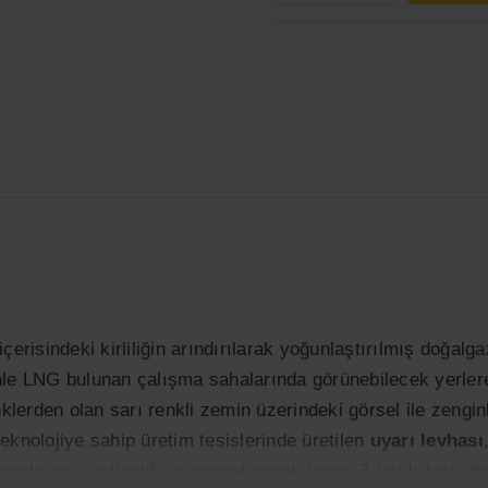
çerisindeki kirliliğin arındırılarak yoğunlaştırılmış doğal
nle LNG bulunan çalışma sahalarında görünebilecek yerlere
nklerden olan sarı renkli zemin üzerindeki görsel ile zengi
eknolojiye sahip üretim tesislerinde üretilen
uyarı levhası
 depolayan), reflektif ve normal olmak üzere 3 farklı folyo