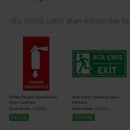
3 farklı malzeme; 25 cm x 35 cm, 35 cm x 50 cm, 50 cm x
oldukça basittir.
Bu ürünü satın alan müşteriler bu
Uyarıcı Levha Çeşitleri
İş yapılan alanlar veya toplu kullanılan alanların düzeni
zamanda oluşabilecek tehlikelerinde önüne geçilmiş olur.
uyarilevhalari.com sitemizdeki diğer
levha çeşitleri
ne
U
Dikey Yangın Söndürücü
Acil Çıkış Fosforlu Uyarı
Uyarı Levhası
Levhası
Ürün Kodu:
U06022
Ürün Kodu:
U04011
61,71₺
223,58₺