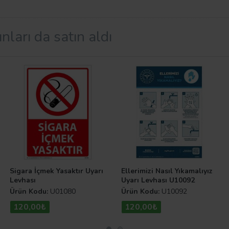
 70 cm, 70 cm x 100 cm olmak üzere 4 farklı ebatta seçebi
nları da satın aldı
 için bir takım kurallar uygulanması zorunludur. Bu şekilde
 Bu levhalar ile birlikte bu kuralların insanlar tarafından
yarıcı Levhalar
kategorisinden göz atabilirsiniz.
Sigara İçmek Yasaktır Uyarı
Ellerimizi Nasıl Yıkamalıyız
Levhası
Uyarı Levhası U10092
Ürün Kodu:
U01080
Ürün Kodu:
U10092
120,00₺
120,00₺