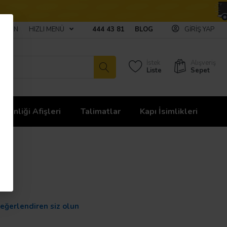
ULAŞIN
HIZLI MENÜ
444 43 81
BLOG
GIRIŞ YAP
İstek
Alışveriş
Liste
Sepet
üvenliği Afişleri
Talimatlar
Kapı İsimlikleri
sı
değerlendiren siz olun