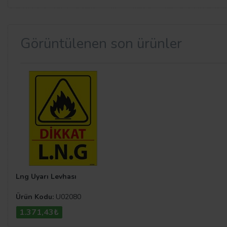
Görüntülenen son ürünler
Lng Uyarı Levhası
Ürün Kodu:
U02080
1.371,43₺