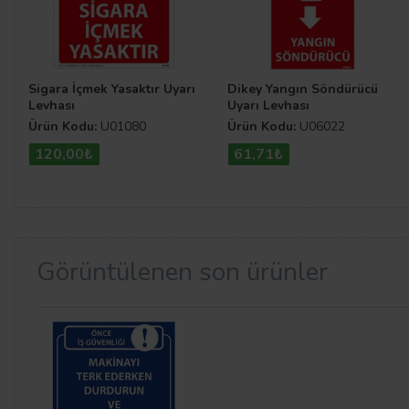
Sigara İçmek Yasaktır Uyarı
Dikey Yangın Söndürücü
Levhası
Uyarı Levhası
Ürün Kodu:
U01080
Ürün Kodu:
U06022
120,00₺
61,71₺
Görüntülenen son ürünler