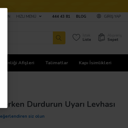
ULAŞIN
HIZLI MENÜ
444 43 81
BLOG
GIRIŞ YAP
İstek
Alışveriş
Liste
Sepet
üvenliği Afişleri
Talimatlar
Kapı İsimlikleri
derken Durdurun Uyarı Levhası
değerlendiren siz olun