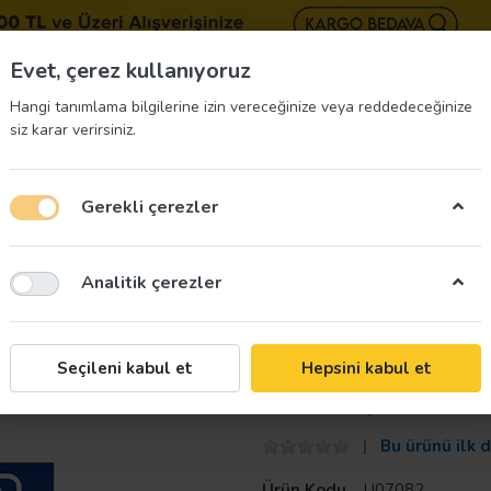
BIZE 
Evet, çerez kullanıyoruz
Hangi tanımlama bilgilerine izin vereceğinize veya reddedeceğinize
siz karar verirsiniz.
Gerekli çerezler
üvenliği Etiketleri
İş Güvenliği Ekipmanları
İş G
Analitik çerezler
un Uyarı Levhası
Taroks
Seçileni kabul et
Hepsini kabul et
Makineyi Terk E
Bu ürünü ilk 
Ürün Kodu
U07082