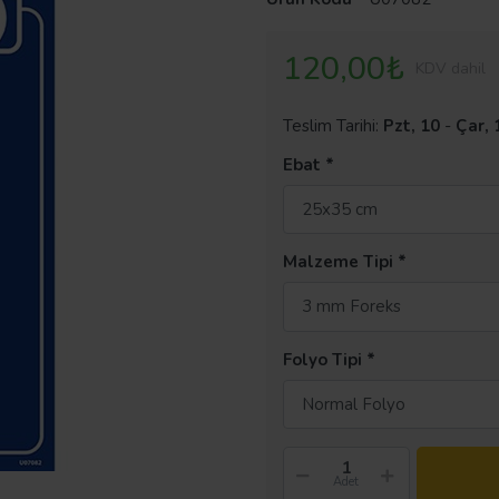
120,00₺
KDV dahil
Teslim Tarihi:
Pzt, 10
-
Çar, 
Ebat
25x35 cm
Malzeme Tipi
3 mm Foreks
Folyo Tipi
Normal Folyo
Adet