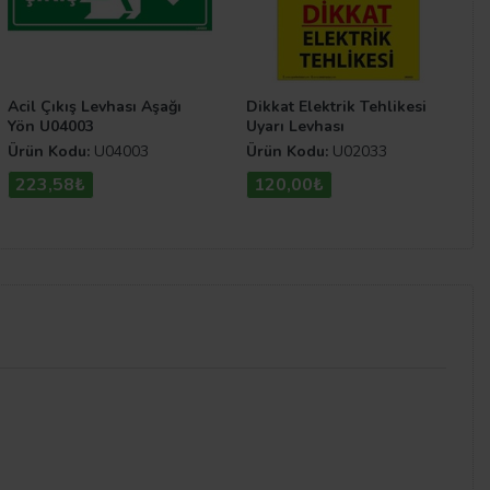
Acil Çıkış Levhası Aşağı
Dikkat Elektrik Tehlikesi
Yön U04003
Uyarı Levhası
Ürün Kodu:
U04003
Ürün Kodu:
U02033
223,58₺
120,00₺