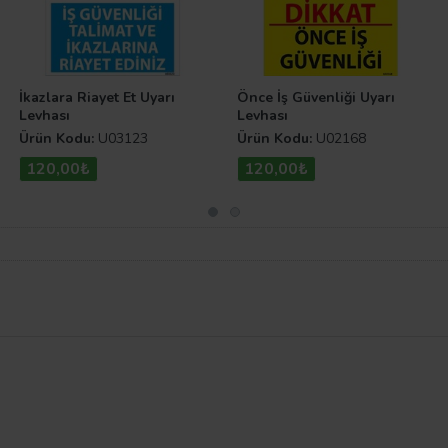
İkazlara Riayet Et Uyarı
Önce İş Güvenliği Uyarı
Levhası
Levhası
Ürün Kodu:
U03123
Ürün Kodu:
U02168
120,00₺
120,00₺