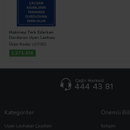
Makineyi Terk Ederken
Durdurun Uyarı Levhası
Ürün Kodu:
U07082
1.371,43₺
Kategoriler
Önemli Bil
Uyarı Levhaları Çeşitleri
İletişim