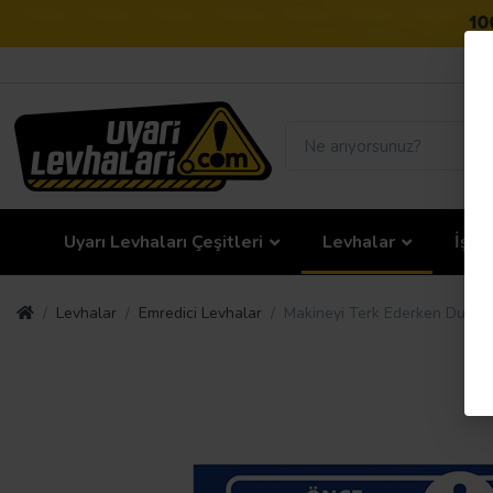
Uyarı Levhaları Çeşitleri
Levhalar
İş G
Levhalar
Emredici Levhalar
Makineyi Terk Ederken Durdur