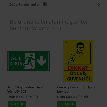
Değerlendirmeler
0
Bu ürünü satın alan müşteriler
bunları da satın aldı
Acil Çıkış Levhası Aşağı
Önce İş Güvenliği Uyarı
Yön U04003
Levhası
Ürün Kodu:
U04003
Ürün Kodu:
U02168
223,58₺
120,00₺