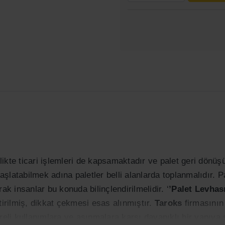
irlikte ticari işlemleri de kapsamaktadır ve palet geri dönü
şlatabilmek adına paletler belli alanlarda toplanmalıdır. P
ak insanlar bu konuda bilinçlendirilmelidir. ‘
’Palet Levhası
tirilmiş, dikkat çekmesi esas alınmıştır.
Taroks
firmasının
reli kullanımlara ve aşınmalara karşı dayanıklı bir yapıya 