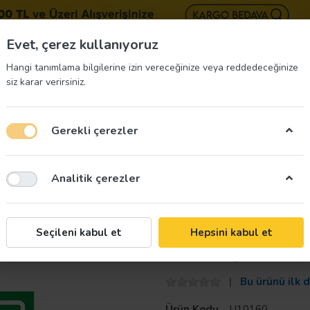
BIZE 
Evet, çerez kullanıyoruz
Hangi tanımlama bilgilerine izin vereceğinize veya reddedeceğinize
siz karar verirsiniz.
Gerekli çerezler
üvenliği Etiketleri
İş Güvenliği Ekipmanları
İş G
Analitik çerezler
ı
Çevre Uyarı Levhaları
Palet Uyarı Levhası
Taroks
Seçileni kabul et
Hepsini kabul et
Palet Uyarı Lev
Bu ürünü ilk 
Ürün Kodu
U10160