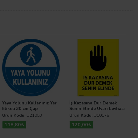
iket olmak üzere 3 farklı malzeme; 25 cm x 35 cm, 35 cm
te edilmesi ise oldukça basittir.
adır. İş yerlerinde veya toplu yaşamın bulunduğu her
ir ikaz niteliğinde olan çevre uyarı levhaları düzeni
Yaya Yolunu Kullanınız Yer
İş Kazasına Dur Demek
maktadır. Uyarı Levhaları.com sitemizde bulunan diğer
Etiketi 30 cm Çap
Senin Elinde Uyarı Levhası
Ürün Kodu:
U21053
Ürün Kodu:
U10176
118,80₺
120,00₺