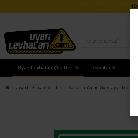
Uyarı Levhaları Çeşitleri
Levhalar
İş G
Uyarı Levhaları Çeşitleri
Kullanım Yerine Göre Uyarı Levhalar