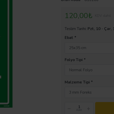
120,00₺
KDV dahil
Teslim Tarihi:
Pzt, 10
-
Çar, 
Ebat
25x35 cm
Folyo Tipi
Normal Folyo
Malzeme Tipi
3 mm Foreks
Adet