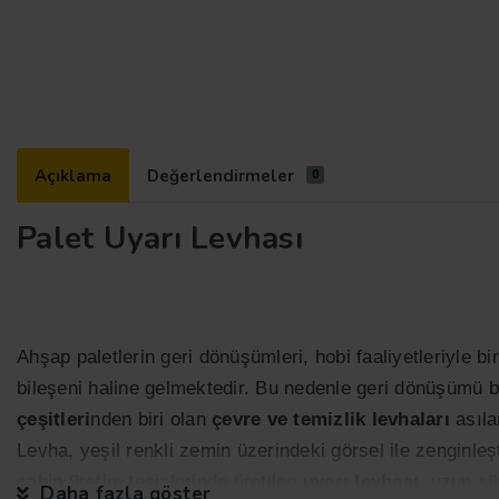
Açıklama
Değerlendirmeler
0
Palet Uyarı Levhası
Ahşap paletlerin geri dönüşümleri, hobi faaliyetleriyle b
bileşeni haline gelmektedir. Bu nedenle geri dönüşümü ba
çeşitleri
nden biri olan
çevre ve temizlik levhaları
asılar
Levha, yeşil renkli zemin üzerindeki görsel ile zenginleş
sahip üretim tesislerinde üretilen
uyarı levhası
, uzun sü
Daha fazla göster