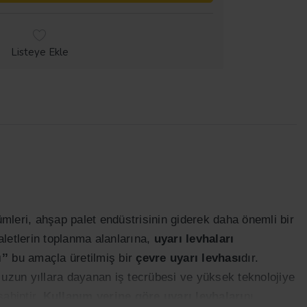
Listeye Ekle
şümleri, ahşap palet endüstrisinin giderek daha önemli bir
aletlerin toplanma alanlarına,
uyarı levhaları
’’
bu amaçla üretilmiş bir
çevre
uyarı levhası
dır.
 uzun yıllara dayanan iş tecrübesi ve yüksek teknolojiye
sahiptir.
Kullanım yerine göre uyarı levhaları
nı