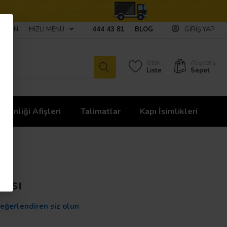
ULAŞIN
HIZLI MENÜ
444 43 81
BLOG
GIRIŞ YAP
İstek
Alışveriş
Liste
Sepet
üvenliği Afişleri
Talimatlar
Kapı İsimlikleri
hası
değerlendiren siz olun