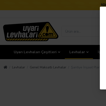
Uyarı Levhaları Çeşitleri
Levhalar
İş G
Levhalar
Genel Maksatlı Levhalar
Şantiye İnşaat Planı Uy