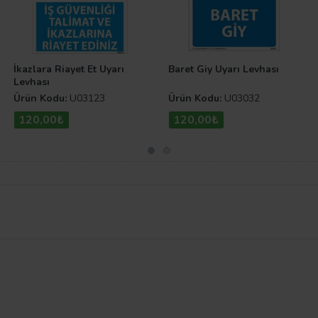
İkazlara Riayet Et Uyarı
Baret Giy Uyarı Levhası
Levhası
Ürün Kodu:
U03123
Ürün Kodu:
U03032
120,00₺
120,00₺