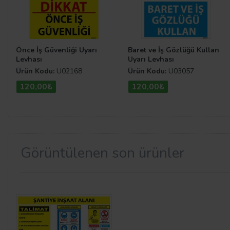
Önce İş Güvenliği Uyarı
Baret ve İş Gözlüğü Kullan
Levhası
Uyarı Levhası
Ürün Kodu:
U02168
Ürün Kodu:
U03057
120,00₺
120,00₺
Görüntülenen son ürünler