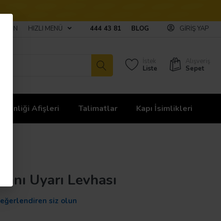
ULAŞIN
HIZLI MENÜ
444 43 81
BLOG
GIRIŞ YAP
İstek
Alışveriş
Liste
Sepet
üvenliği Afişleri
Talimatlar
Kapı İsimlikleri
Planı Uyarı Levhası
değerlendiren siz olun