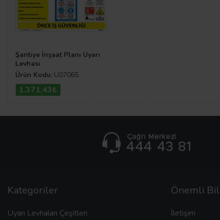
Şantiye İnşaat Planı Uyarı
Levhası
Ürün Kodu:
U07065
1.371,43₺
Kategoriler
Önemli Bil
Uyarı Levhaları Çeşitleri
İletişim