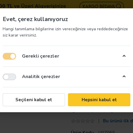
BIZE 
Evet, çerez kullanıyoruz
Hangi tanımlama bilgilerine izin vereceğinize veya reddedeceğinize
siz karar verirsiniz.
Gerekli çerezler
üvenliği Etiketleri
İş Güvenliği Ekipmanları
İş G
Analitik çerezler
arı Levhası
Taroks
Seçileni kabul et
Hepsini kabul et
Şantiye İnşaat 
Bu ürünü ilk 
Ürün Kodu
U07065