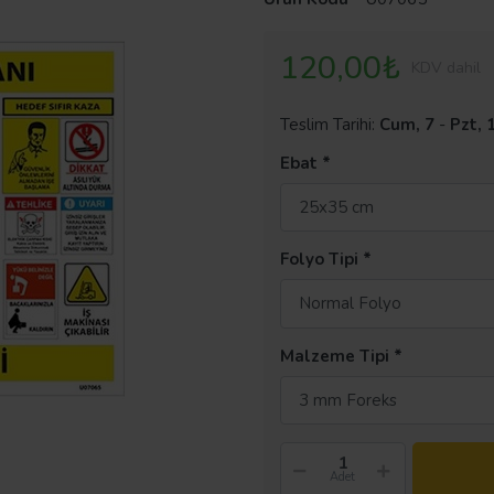
120,00₺
KDV dahil
Teslim Tarihi:
Cum, 7
-
Pzt, 
Ebat
25x35 cm
Folyo Tipi
Normal Folyo
Malzeme Tipi
3 mm Foreks
Adet