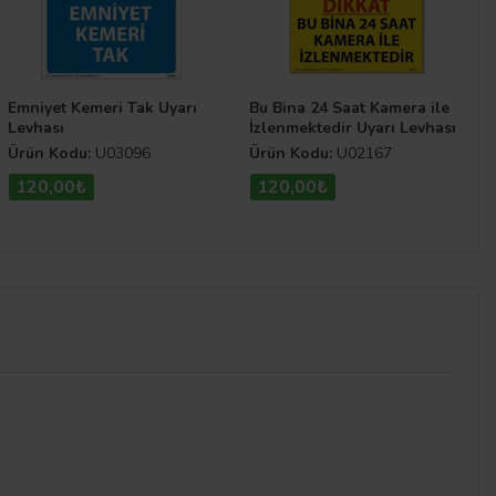
Emniyet Kemeri Tak Uyarı
Bu Bina 24 Saat Kamera ile
Levhası
İzlenmektedir Uyarı Levhası
Ürün Kodu:
U03096
Ürün Kodu:
U02167
120,00₺
120,00₺