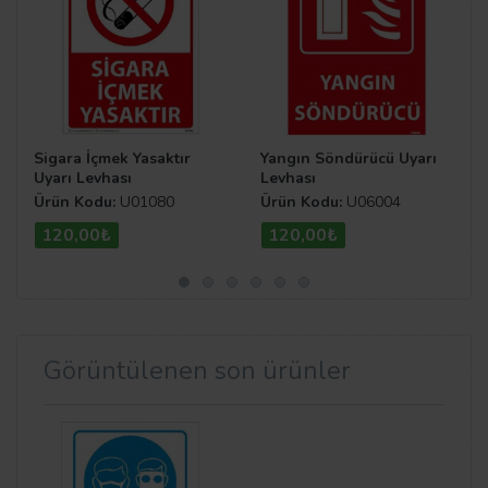
Sigara İçmek Yasaktır
Yangın Söndürücü Uyarı
Uyarı Levhası
Levhası
Ürün Kodu:
U01080
Ürün Kodu:
U06004
120,00₺
120,00₺
Görüntülenen son ürünler