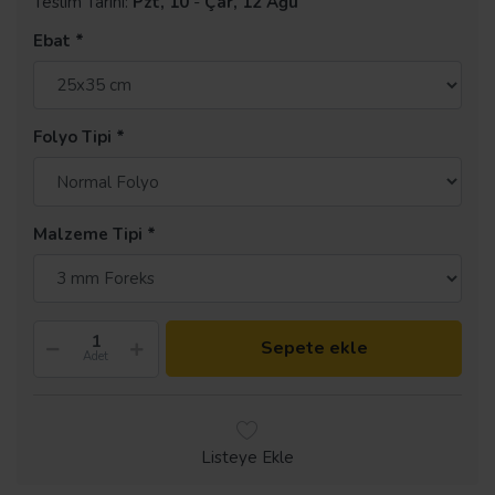
Teslim Tarihi:
Pzt, 10
-
Çar, 12 Ağu
Ebat
Folyo Tipi
Malzeme Tipi
Sepete ekle
Adet
Listeye Ekle