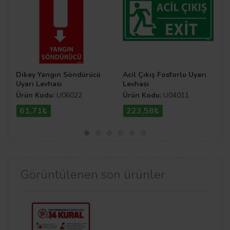
Dikey Yangın Söndürücü
Acil Çıkış Fosforlu Uyarı
Uyarı Levhası
Levhası
Ürün Kodu:
U06022
Ürün Kodu:
U04011
61,71₺
223,58₺
Görüntülenen son ürünler