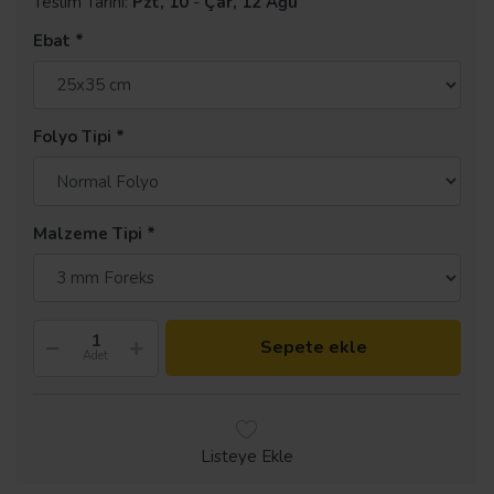
Teslim Tarihi:
Pzt, 10
-
Çar, 12 Ağu
Ebat
Folyo Tipi
Malzeme Tipi
Sepete ekle
Adet
Listeye Ekle