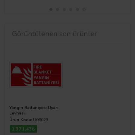
Görüntülenen son ürünler
Yangın Battaniyesi Uyarı
Levhası
Ürün Kodu:
U06023
1.371,43₺