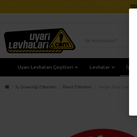
Uyarı Levhaları Çeşitleri
Levhalar
İş G
İş Güvenliği Etiketleri
Baret Etiketleri
Yangın Ekip Üyesi B