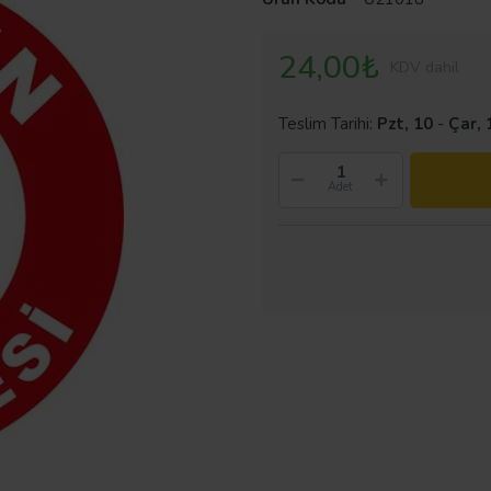
24,00₺
KDV dahil
Teslim Tarihi:
Pzt, 10
-
Çar, 
Adet