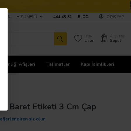
ULAŞIN
HIZLI MENÜ
444 43 81
BLOG
GIRIŞ YAP
İstek
Alışveriş
Liste
Sepet
üvenliği Afişleri
Talimatlar
Kapı İsimlikleri
si Baret Etiketi 3 Cm Çap
değerlendiren siz olun