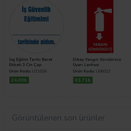
İsg Eğitim Tarihi Baret
Dikey Yangın Söndürücü
Etiketi 3 Cm Çap
Uyarı Levhası
Ürün Kodu:
U21026
Ürün Kodu:
U06022
24,00₺
61,71₺
Görüntülenen son ürünler