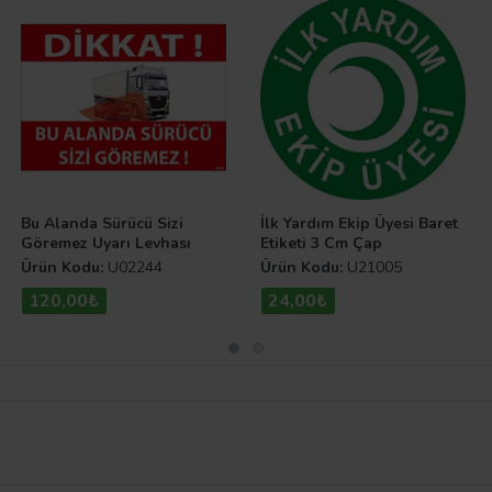
Bu Alanda Sürücü Sizi
İlk Yardım Ekip Üyesi Baret
Göremez Uyarı Levhası
Etiketi 3 Cm Çap
Ürün Kodu:
U02244
Ürün Kodu:
U21005
120,00₺
24,00₺