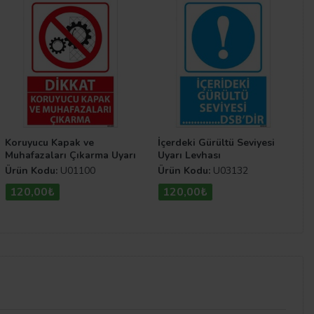
Koruyucu Kapak ve
İçerdeki Gürültü Seviyesi
Muhafazaları Çıkarma Uyarı
Uyarı Levhası
Levhası
Ürün Kodu:
U01100
Ürün Kodu:
U03132
120,00₺
120,00₺