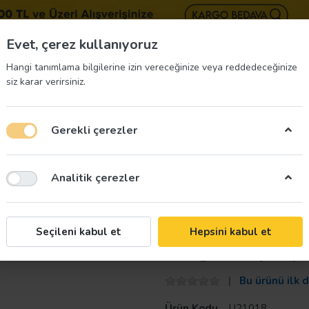
BIZE 
Evet, çerez kullanıyoruz
Hangi tanımlama bilgilerine izin vereceğinize veya reddedeceğinize
siz karar verirsiniz.
Gerekli çerezler
üvenliği Etiketleri
İş Güvenliği Ekipmanları
İş G
Analitik çerezler
aret Etiketi 3 Cm Çap
Taroks
Seçileni kabul et
Hepsini kabul et
Yangın Ekip Üye
Bu ürünü ilk 
Ürün Kodu
U21018