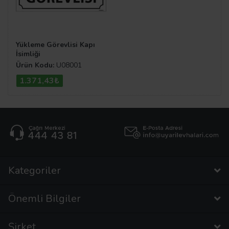
Yükleme Görevlisi Kapı
İsimliği
Ürün Kodu:
U08001
1.371,43₺
Kategoriler
Önemli Bilgiler
Şirket