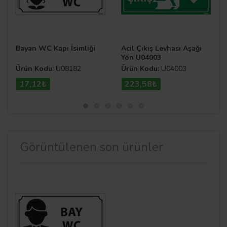
Bayan WC Kapı İsimliği
Acil Çıkış Levhası Aşağı
Yön U04003
Ürün Kodu:
U08182
Ürün Kodu:
U04003
17,12₺
223,58₺
Görüntülenen son ürünler