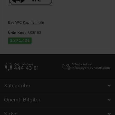
Bay WC Kapı İsimliği
Ürün Kodu:
U08183
1.371,43₺
Kategoriler
Önemli Bilgiler
Şirket