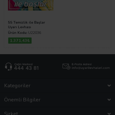
5S Temizlik ile Başlar
Uyarı Levhası
Ürün Kodu:
U22036
1.371,43₺
Kategoriler
Önemli Bilgiler
Şirket