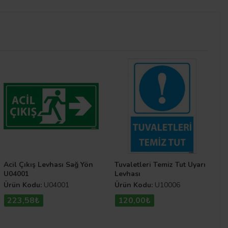
 hastane veya büyük şirketlerde misafirleri pratik bir
.com sitemizde bulunan diğer ürünlere
Yer
Acil Çıkış Levhası Sağ Yön
Tuvaletleri Temiz Tut Uyarı
U04001
Levhası
Ürün Kodu:
U04001
Ürün Kodu:
U10006
223,58₺
120,00₺