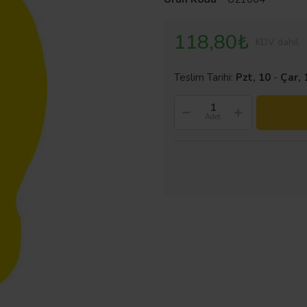
118,80₺
KDV dahil
Teslim Tarihi:
Pzt, 10
-
Çar, 
Adet