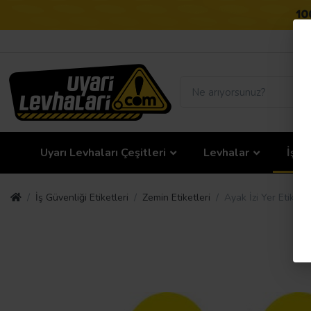
Uyarı Levhaları Çeşitleri
Levhalar
İş G
İş Güvenliği Etiketleri
Zemin Etiketleri
Ayak İzi Yer Etiket