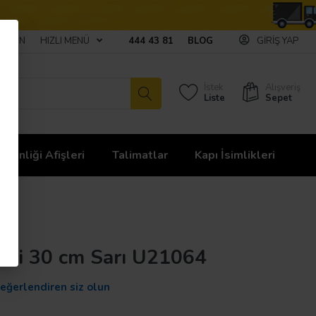
ULAŞIN
HIZLI MENÜ
444 43 81
BLOG
GIRIŞ YAP
İstek
Alışveriş
Liste
Sepet
üvenliği Afişleri
Talimatlar
Kapı İsimlikleri
iketi 30 cm Sarı U21064
değerlendiren siz olun