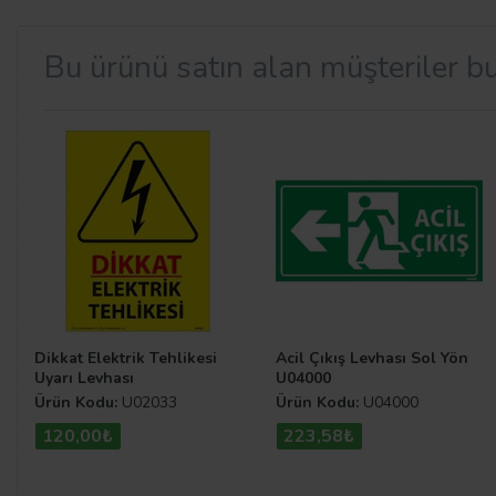
Bu ürünü satın alan müşteriler bu
Yer Etiketleri Nerelerde Kullanılı
Yer Etiketleri
ortak kullanım alanlarına hem canlılık kat
şekilde yönlendirmek ve organizasyonlarda oluşabilecek 
İşaretleri
kategorisinden göz atabilirsiniz.
Dikkat Elektrik Tehlikesi
Acil Çıkış Levhası Sol Yön
Uyarı Levhası
U04000
Ürün Kodu:
U02033
Ürün Kodu:
U04000
120,00₺
223,58₺