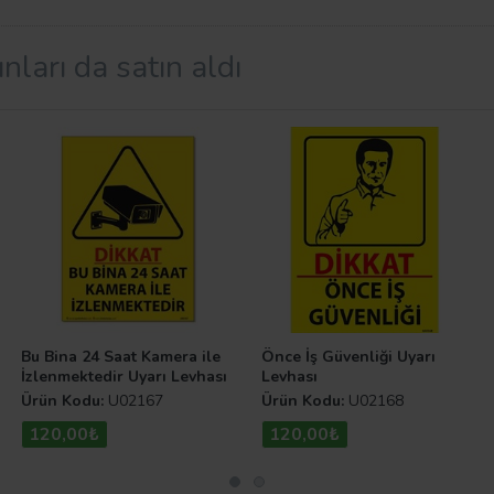
nları da satın aldı
r?
an hem de yönlendirici bir işlev gören görsellerdir. Banka,
karışıklıkları engellemek için kullanılır. Uyarı Levhaları
Bu Bina 24 Saat Kamera ile
Önce İş Güvenliği Uyarı
İzlenmektedir Uyarı Levhası
Levhası
Ürün Kodu:
U02167
Ürün Kodu:
U02168
120,00₺
120,00₺