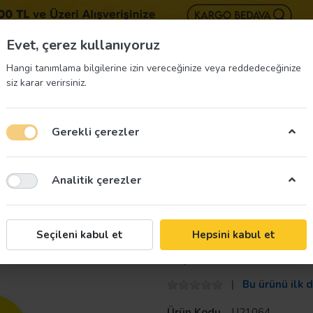
BIZE 
Evet, çerez kullanıyoruz
Hangi tanımlama bilgilerine izin vereceğinize veya reddedeceğinize
siz karar verirsiniz.
Gerekli çerezler
üvenliği Etiketleri
İş Güvenliği Ekipmanları
İş G
Analitik çerezler
i 30 cm Sarı U21064
Taroks
Seçileni kabul et
Hepsini kabul et
Ayak İzi Yer Et
Bu ürünü ilk 
Ürün Kodu
U21064