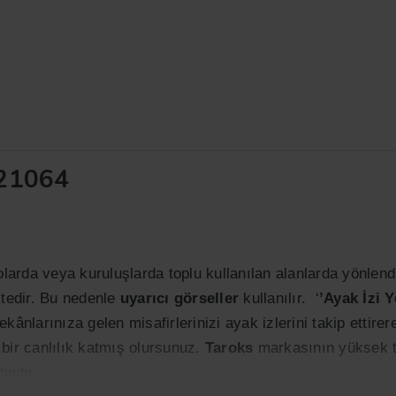
U21064
arda veya kuruluşlarda toplu kullanılan alanlarda yönlend
tedir. Bu nedenle
uyarıcı görseller
kullanılır. ‘
’Ayak İzi Y
ekânlarınıza gelen misafirlerinizi ayak izlerini takip ettirer
bir canlılık katmış olursunuz.
Taroks
markasının yüksek te
iptir.