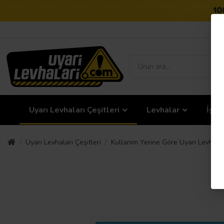
Uyarı Levhaları Çeşitleri
Levhalar
İş G
Uyarı Levhaları Çeşitleri
Kullanım Yerine Göre Uyarı Levhalar