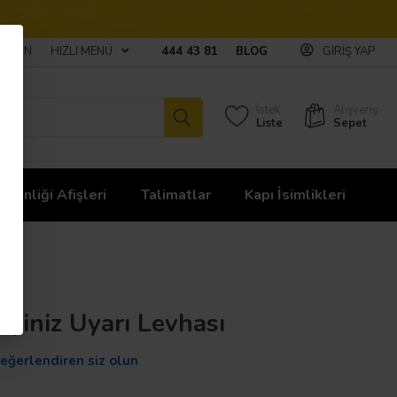
ULAŞIN
HIZLI MENÜ
444 43 81
BLOG
GIRIŞ YAP
İstek
Alışveriş
Liste
Sepet
üvenliği Afişleri
Talimatlar
Kapı İsimlikleri
leyiniz Uyarı Levhası
değerlendiren siz olun