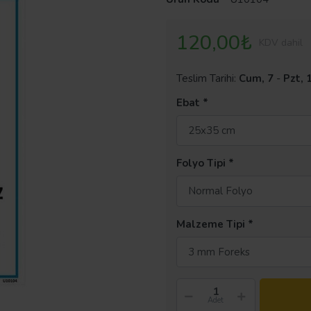
120,00₺
KDV dahil
Teslim Tarihi:
Cum, 7
-
Pzt, 
Ebat
25x35 cm
Folyo Tipi
Normal Folyo
Malzeme Tipi
3 mm Foreks
Adet