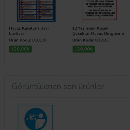
Havuz Kuralları Uyarı
12 Yaşından Küçük
Levhası
Çocuklar Havuz Bölgesine
Giremez Uyarı Levhası
Ürün Kodu:
U10190
Ürün Kodu:
U10103
120,00₺
120,00₺
Görüntülenen son ürünler