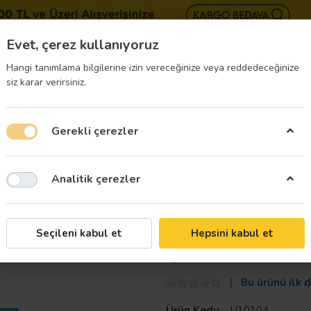
BIZE 
Evet, çerez kullanıyoruz
Hangi tanımlama bilgilerine izin vereceğinize veya reddedeceğinize
siz karar verirsiniz.
Gerekli çerezler
üvenliği Etiketleri
İş Güvenliği Ekipmanları
İş G
Analitik çerezler
ı
Havuz Uyarı Levhaları
Çocuklarınızı İzleyiniz Uyarı Levhası
Taroks
Seçileni kabul et
Hepsini kabul et
Çocuklarınızı İz
Bu ürünü ilk 
Ürün Kodu
U10104