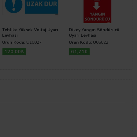
Tehlike Yüksek Voltaj Uyarı
Dikey Yangın Söndürücü
Levhası
Uyarı Levhası
Ürün Kodu:
U10027
Ürün Kodu:
U06022
120,00₺
61,71₺