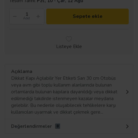
Teslim Tarihi:
Pzt, 10
-
Çar, 12 Ağu
Sepete ekle
Adet
Listeye Ekle
Açıklama
Dikkat Kapı Açılabilir Yer Etiketi Sarı 30 cm Otobüs
veya avm gibi toplu kullanım alanlarında bulunan
ortamlarda bulunan kapılara dayanıldığı veya dikkat
edilmediği takdirde istenmeyen kazalar meydana
gelebilir. Bu nedenle oluşabilecek tehlikelere karşı
kullanıcıları uyarmak ve dikkat çekmek gere...
Değerlendirmeler
0