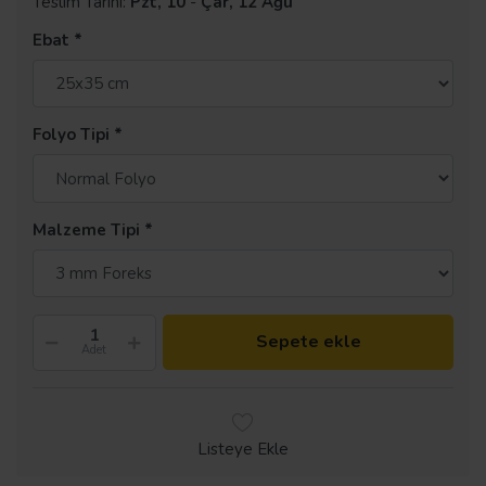
Teslim Tarihi:
Pzt, 10
-
Çar, 12 Ağu
Ebat
Folyo Tipi
Malzeme Tipi
Sepete ekle
Adet
Listeye Ekle