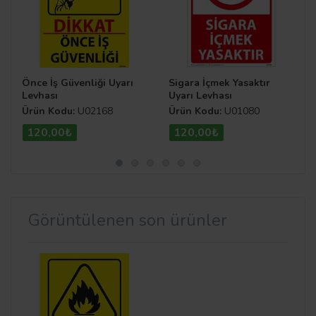
Önce İş Güvenliği Uyarı
Sigara İçmek Yasaktır
Levhası
Uyarı Levhası
Ürün Kodu:
U02168
Ürün Kodu:
U01080
120,00₺
120,00₺
Görüntülenen son ürünler