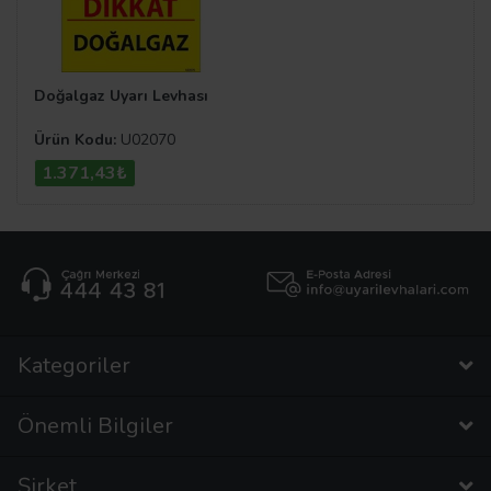
Doğalgaz Uyarı Levhası
Ürün Kodu:
U02070
1.371,43₺
Kategoriler
Önemli Bilgiler
Şirket