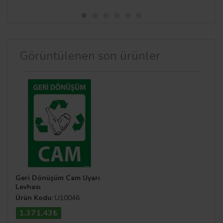
Görüntülenen son ürünler
Geri Dönüşüm Cam Uyarı
Levhası
Ürün Kodu:
U10046
1.371,43₺