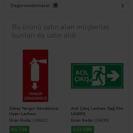
Değerlendirmeler
0
Bu ürünü satın alan müşteriler
bunları da satın aldı
Dikey Yangın Söndürücü
Acil Çıkış Levhası Sağ Yön
Uyarı Levhası
U04001
Ürün Kodu:
U06022
Ürün Kodu:
U04001
61,71₺
223,58₺