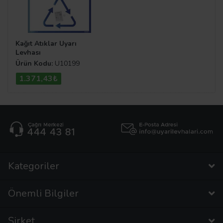
Kağıt Atıklar Uyarı
Levhası
Ürün Kodu:
U10199
1.371,43₺
Kategoriler
Önemli Bilgiler
Şirket