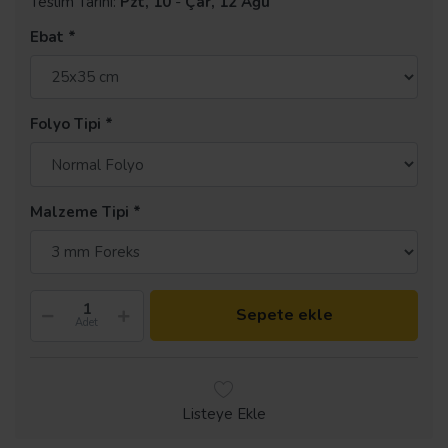
Teslim Tarihi:
Pzt, 10
-
Çar, 12 Ağu
Ebat
Folyo Tipi
Malzeme Tipi
Sepete ekle
Adet
Listeye Ekle