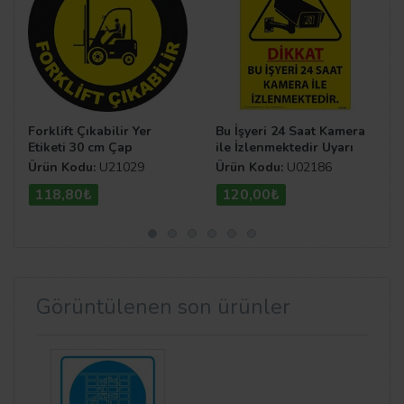
Forklift Çıkabilir Yer
Bu İşyeri 24 Saat Kamera
Etiketi 30 cm Çap
ile İzlenmektedir Uyarı
Levhası U02186
Ürün Kodu:
U21029
Ürün Kodu:
U02186
118,80₺
120,00₺
Görüntülenen son ürünler