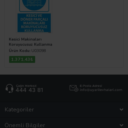
Kesici Makinaları
Koruyucusuz Kullanma
Uyarı Levhası
Ürün Kodu:
U03098
1.371,43₺
Kategoriler
Önemli Bilgiler