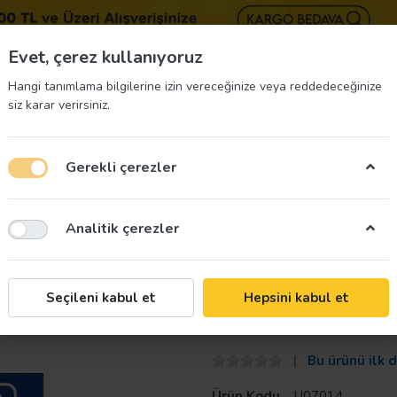
BIZE 
Evet, çerez kullanıyoruz
Hangi tanımlama bilgilerine izin vereceğinize veya reddedeceğinize
siz karar verirsiniz.
Gerekli çerezler
üvenliği Etiketleri
İş Güvenliği Ekipmanları
İş G
Analitik çerezler
Taroks
Seçileni kabul et
Hepsini kabul et
Önce Güvenlik T
Bu ürünü ilk 
Ürün Kodu
U07014