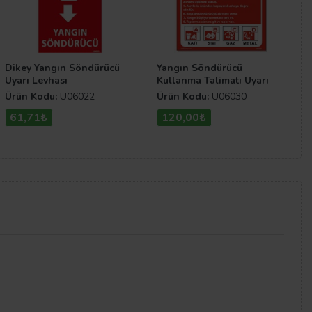
Dikey Yangın Söndürücü
Yangın Söndürücü
Uyarı Levhası
Kullanma Talimatı Uyarı
Levhası
Ürün Kodu:
U06022
Ürün Kodu:
U06030
61,71₺
120,00₺