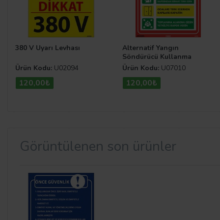
380 V Uyarı Levhası
Alternatif Yangın
Söndürücü Kullanma
Talimatı Uyarı Levhası
Ürün Kodu:
U02094
Ürün Kodu:
U07010
120,00₺
120,00₺
Görüntülenen son ürünler