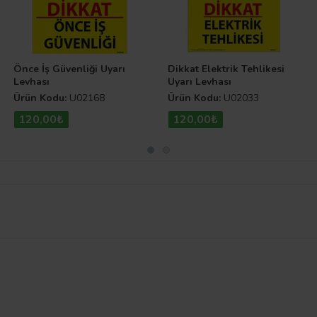
Önce İş Güvenliği Uyarı
Dikkat Elektrik Tehlikesi
Levhası
Uyarı Levhası
Ürün Kodu:
U02168
Ürün Kodu:
U02033
120,00₺
120,00₺