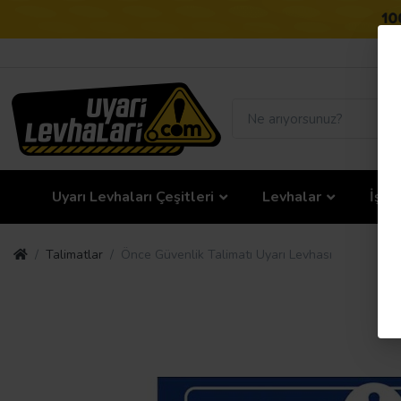
Uyarı Levhaları Çeşitleri
Levhalar
İş G
Talimatlar
Önce Güvenlik Talimatı Uyarı Levhası