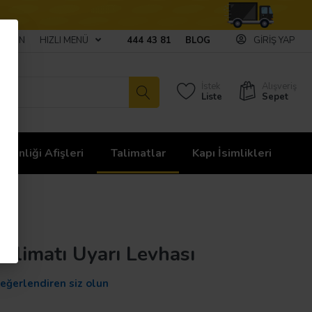
ULAŞIN
HIZLI MENÜ
444 43 81
BLOG
GIRIŞ YAP
İstek
Alışveriş
Liste
Sepet
üvenliği Afişleri
Talimatlar
Kapı İsimlikleri
alimatı Uyarı Levhası
değerlendiren siz olun