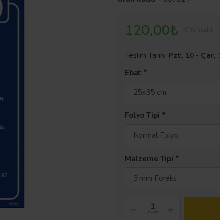
120,00₺
KDV dahil
Teslim Tarihi:
Pzt, 10
-
Çar, 
Ebat
25x35 cm
Folyo Tipi
Normal Folyo
Malzeme Tipi
3 mm Foreks
Adet