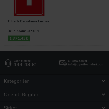
T Harfi Depolama Levhası
Ürün Kodu:
U09019
1.371,43₺
Kategoriler
Önemli Bilgiler
Şirket