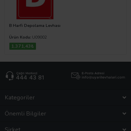
B Harfi Depolama Levhası
Ürün Kodu:
U09002
1.371,43₺
Kategoriler
Önemli Bilgiler
Şirket