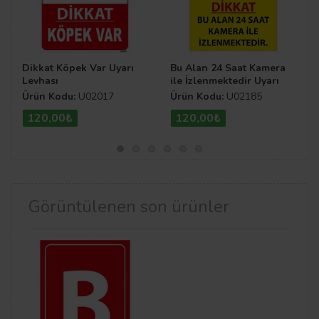
Dikkat Köpek Var Uyarı
Bu Alan 24 Saat Kamera
Levhası
ile İzlenmektedir Uyarı
Levhası U02185
Ürün Kodu:
U02017
Ürün Kodu:
U02185
120,00₺
120,00₺
Görüntülenen son ürünler