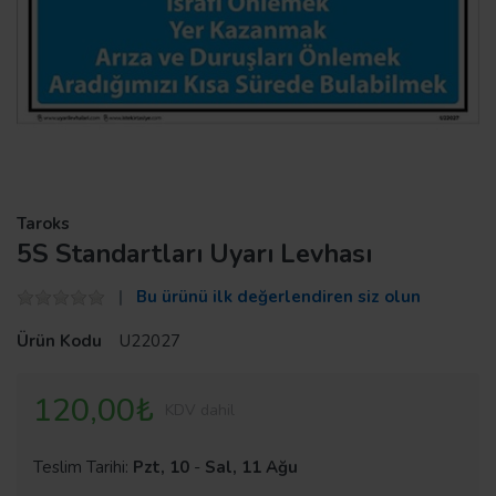
Taroks
5S Standartları Uyarı Levhası
Bu ürünü ilk değerlendiren siz olun
Ürün Kodu
U22027
120,00₺
KDV dahil
Teslim Tarihi:
Pzt, 10
-
Sal, 11 Ağu